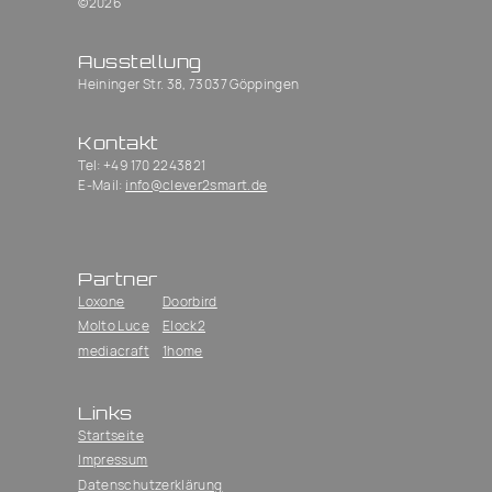
©2026
Ausstellung
Heininger Str. 38, 73037 Göppingen
Kontakt
Tel: ‭+49 170 2243821‬
E-Mail:
info@clever2smart.de
Partner
Loxone
Doorbird
Molto Luce
Elock2
mediacraft
1home
Links
Startseite
Impressum
Datenschutzerklärung