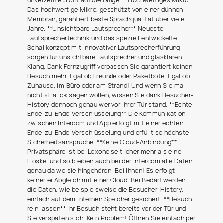
Das hochwertige Mikro, geschützt von einer dünnen
Membran, garantiert beste Sprachqualität über viele
Jahre. **Unsichtbare Lautsprecher** Neueste
Lautsprechertechnik und das speziell entwickelte
Schallkonzept mit innovativer Lautsprecherführung
sorgen für unsichtbare Lautsprecher und glasklaren
Klang. Dank Fernzugriff verpassen Sie garantiert keinen
Besuch mehr. Egal ob Freunde oder Paketbote. Egal ob
Zuhause, im Büro oder am Strand! Und wenn Sie mal
nicht »Hallo« sagen wollen, wissen Sie dank Besucher-
History dennoch genau wer vor Ihrer Tür stand. **Echte
Ende-zu-Ende-Verschlüsselung** Die Kommunikation
zwischen Intercom und App erfolgt mit einer echten
Ende-zu-Ende-Verschlüsselung und erfüllt so höchste
Sicherheitsansprüche. **Keine Cloud-Anbindung**
Privatsphäre ist bei Loxone seit jeher mehr als eine
Floskel und so bleiben auch bei der Intercom alle Daten
genau da wo sie hingehören: Bei Ihnen! Es erfolgt
keinerlei Abgleich mit einer Cloud. Bei Bedarf werden
die Daten, wie beispielsweise die Besucher-History,
einfach auf dem internen Speicher gesichert. **Besuch
rein lassen** Ihr Besuch steht bereits vor der Tür und
Sie verspäten sich. Kein Problem! Öffnen Sie einfach per