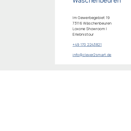
Wäschenbeuren
Im Gewerbegebiet 19
73116 Wäschenbeuren
Loxone Showroom |
Erlebnistour
+49 170 2243821‬
info@clever2smart.de
Clever2Smart GmbH
Ausstellung
Heininger Str. 38, 73037 Göp
©2026