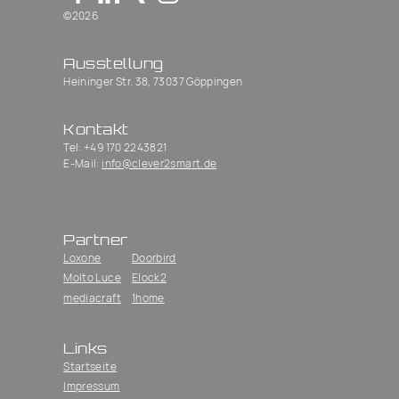
©2026
Ausstellung
Heininger Str. 38, 73037 Göppingen
Kontakt
Tel: ‭+49 170 2243821‬
E-Mail:
info@clever2smart.de
Partner
Loxone
Doorbird
Molto Luce
Elock2
mediacraft
1home
Links
Startseite
Impressum